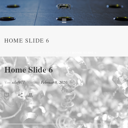
HOME SLIDE 6
HOME
/
EDGE SLIDER
/ HOME SLIDE 6
Home Slide 6
Von
xilef977
Verfasst
Februar 8, 2020
In
0