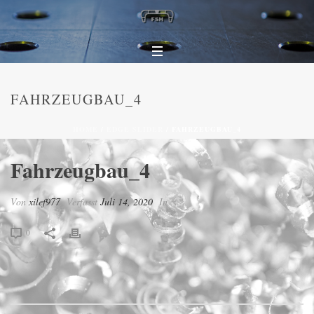
FAHRZEUGBAU_4
HOME
/
EDGE SLIDER
/ FAHRZEUGBAU_4
Fahrzeugbau_4
Von
xilef977
Verfasst
Juli 14, 2020
In
0